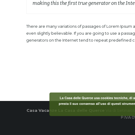
making this the first true generator on the Inte
There are many variations of passages of Lorem Ipsum av
even slightly believable. If you are going to use a pass
generators on the Internet tend to repeat predefined chu
La Casa delle Querce usa cookies tecniche, di ana
presta il suo consenso all'uso di questi strumenti
Casa Vacanze La Casa delle Querce
Via di Setinaio
P.IVA 