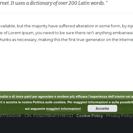
rnet. It uses a dictionary of over 200 Latin words. “
ailable, but the majority have suffered alteration in some form, by 
age of Lorem Ipsum, you need to be sure there isn’t anything embarrass
nks as necessary, making this the first true generator on the Internet.
lisi e di terze parti per agevolare e rendere più efficace l'esperienza dell'utente nel
 e accetta la nostra Politica sulle cookies. Per maggiori informazioni e sulla possibili
Accetto
la, 3 - Loc. Cervognano 53045 Montepulciano (Siena) Toscana Italy Tel. 
sul seguente
maggiori informazioni
09773141008 - CIN: IT052015B4P3Y9EY2J -
Cookie Policy
- Privacy Policy