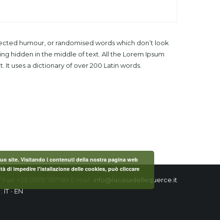
injected humour, or randomised words which don’t look
ing hidden in the middle of text. All the Lorem Ipsum
 It uses a dictionary of over 200 Latin words.
 suo site. Visitando i contenuti della nostra pagina web
tà di impedire l'istallazione delle cookies, può cliccare
/ Fax: +39 0578 767789 E-mail:
info@lacasadellequerce.it
 :
IT
-
EN