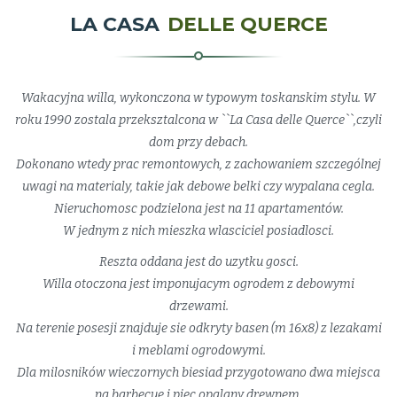
LA CASA
DELLE QUERCE
Wakacyjna willa, wykonczona w typowym toskanskim stylu. W
roku 1990 zostala przeksztalcona w ``La Casa delle Querce``,czyli
dom przy debach.
Dokonano wtedy prac remontowych, z zachowaniem szczególnej
uwagi na materialy, takie jak debowe belki czy wypalana cegla.
Nieruchomosc podzielona jest na 11 apartamentów.
W jednym z nich mieszka wlasciciel posiadlosci.
Reszta oddana jest do uzytku gosci.
Willa otoczona jest imponujacym ogrodem z debowymi
drzewami.
Na terenie posesji znajduje sie odkryty basen (m 16x8) z lezakami
i meblami ogrodowymi.
Dla milosników wieczornych biesiad przygotowano dwa miejsca
na barbecue i piec opalany drewnem.