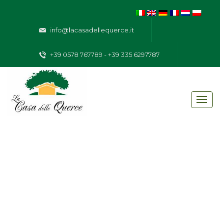
info@lacasadellequerce.it
+39 0578 767789 - +39 335 6297787