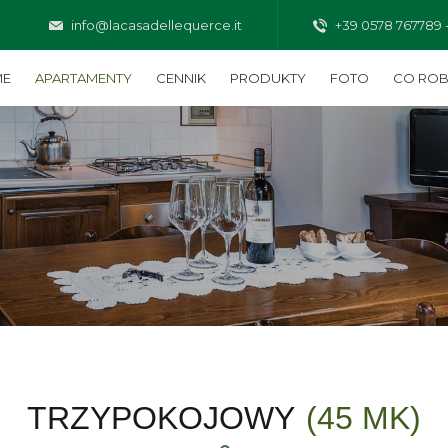
info@lacasadellequerce.it
+39 0578 767789 
ME
APARTAMENTY
CENNIK
PRODUKTY
FOTO
CO ROB
TRZYPOKOJOWY
(45 MK)