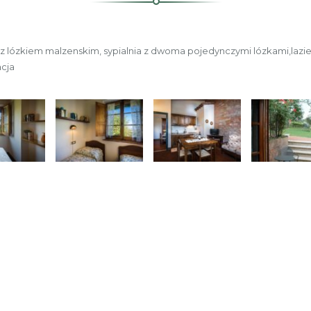
 z lózkiem malzenskim, sypialnia z dwoma pojedynczymi lózkami,lazi
acja